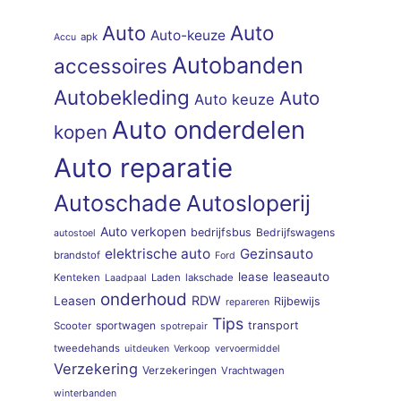
Auto
Auto
Auto-keuze
apk
Accu
Autobanden
accessoires
Autobekleding
Auto
Auto keuze
Auto onderdelen
kopen
Auto reparatie
Autoschade
Autosloperij
Auto verkopen
bedrijfsbus
Bedrijfswagens
autostoel
elektrische auto
Gezinsauto
brandstof
Ford
lease
leaseauto
Kenteken
Laden
lakschade
Laadpaal
onderhoud
RDW
Leasen
Rijbewijs
repareren
Tips
sportwagen
transport
Scooter
spotrepair
tweedehands
uitdeuken
Verkoop
vervoermiddel
Verzekering
Verzekeringen
Vrachtwagen
winterbanden