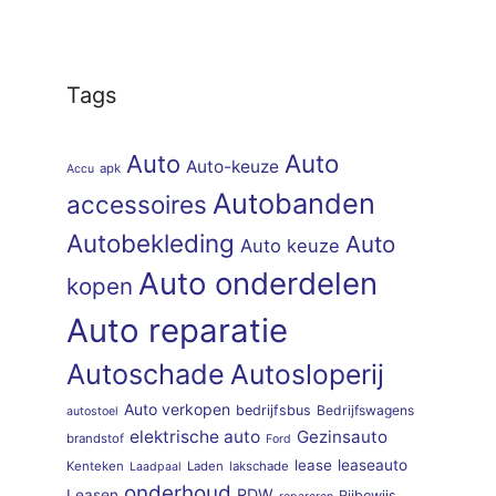
Tags
Auto
Auto
Auto-keuze
apk
Accu
Autobanden
accessoires
Autobekleding
Auto
Auto keuze
Auto onderdelen
kopen
Auto reparatie
Autoschade
Autosloperij
Auto verkopen
bedrijfsbus
Bedrijfswagens
autostoel
elektrische auto
Gezinsauto
brandstof
Ford
lease
leaseauto
Kenteken
Laden
lakschade
Laadpaal
onderhoud
RDW
Leasen
Rijbewijs