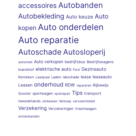
Autobanden
accessoires
Autobekleding
Auto
Auto keuze
Auto onderdelen
kopen
Auto reparatie
Autoschade
Autosloperij
Auto verkopen
bedrijfsbus
Bedrijfswagens
autostoel
elektrische auto
Gezinsauto
brandstof
Ford
lease
leaseauto
Kenteken
Laden
lakschade
Laadpaal
onderhoud
RDW
Leasen
Rijbewijs
repareren
Tips
sportwagen
transport
Scooter
spotrepair
tweedehands
uitdeuken
Verkoop
vervoermiddel
Verzekering
Verzekeringen
Vrachtwagen
winterbanden