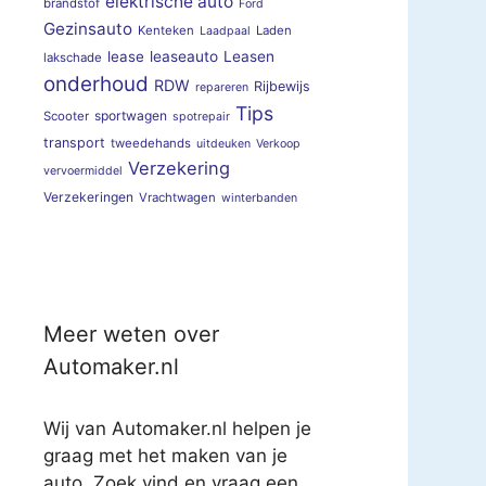
elektrische auto
brandstof
Ford
Gezinsauto
Kenteken
Laden
Laadpaal
lease
leaseauto
Leasen
lakschade
onderhoud
RDW
Rijbewijs
repareren
Tips
sportwagen
Scooter
spotrepair
transport
tweedehands
uitdeuken
Verkoop
Verzekering
vervoermiddel
Verzekeringen
Vrachtwagen
winterbanden
Meer weten over
Automaker.nl
Wij van Automaker.nl helpen je
graag met het maken van je
auto. Zoek vind en vraag een