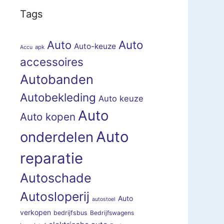
Tags
Auto
Auto
Auto-keuze
apk
Accu
accessoires
Autobanden
Autobekleding
Auto keuze
Auto
Auto kopen
Auto
onderdelen
reparatie
Autoschade
Autosloperij
Auto
autostoel
verkopen
bedrijfsbus
Bedrijfswagens