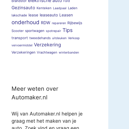
elektrische auto
brandstof
Ford
Gezinsauto
Kenteken
Laden
Laadpaal
lease
leaseauto
Leasen
lakschade
onderhoud
RDW
Rijbewijs
repareren
Tips
sportwagen
Scooter
spotrepair
transport
tweedehands
uitdeuken
Verkoop
Verzekering
vervoermiddel
Verzekeringen
Vrachtwagen
winterbanden
Meer weten over
Automaker.nl
Wij van Automaker.nl helpen je
graag met het maken van je
auto. Zoek vind en vraag een