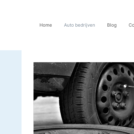
Ga
naar
de
Home
Auto bedrijven
Blog
Co
inhoud