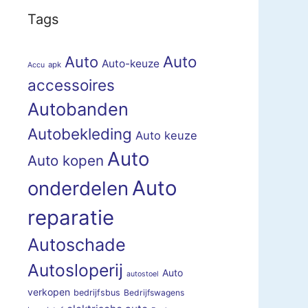
Tags
Auto
Auto
Auto-keuze
apk
Accu
accessoires
Autobanden
Autobekleding
Auto keuze
Auto
Auto kopen
Auto
onderdelen
reparatie
Autoschade
Autosloperij
Auto
autostoel
verkopen
bedrijfsbus
Bedrijfswagens