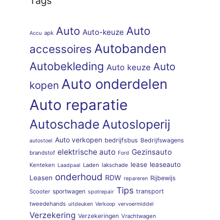
Tags
Auto
Auto
Auto-keuze
apk
Accu
Autobanden
accessoires
Autobekleding
Auto
Auto keuze
Auto onderdelen
kopen
Auto reparatie
Autoschade
Autosloperij
Auto verkopen
bedrijfsbus
Bedrijfswagens
autostoel
elektrische auto
Gezinsauto
brandstof
Ford
lease
leaseauto
Kenteken
Laden
lakschade
Laadpaal
onderhoud
RDW
Leasen
Rijbewijs
repareren
Tips
sportwagen
transport
Scooter
spotrepair
tweedehands
uitdeuken
Verkoop
vervoermiddel
Verzekering
Verzekeringen
Vrachtwagen