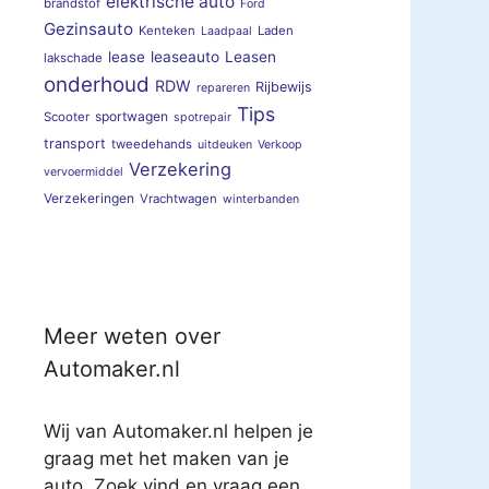
elektrische auto
brandstof
Ford
Gezinsauto
Kenteken
Laden
Laadpaal
lease
leaseauto
Leasen
lakschade
onderhoud
RDW
Rijbewijs
repareren
Tips
sportwagen
Scooter
spotrepair
transport
tweedehands
uitdeuken
Verkoop
Verzekering
vervoermiddel
Verzekeringen
Vrachtwagen
winterbanden
Meer weten over
Automaker.nl
Wij van Automaker.nl helpen je
graag met het maken van je
auto. Zoek vind en vraag een