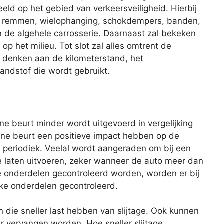
eld op het gebied van verkeersveiligheid. Hierbij
de remmen, wielophanging, schokdempers, banden,
 en de algehele carrosserie. Daarnaast zal bekeken
op het milieu. Tot slot zal alles omtrent de
je denken aan de kilometerstand, het
andstof die wordt gebruikt.
eine beurt minder wordt uitgevoerd in vergelijking
ine beurt een positieve impact hebben op de
s periodiek. Veelal wordt aangeraden om bij een
te laten uitvoeren, zeker wanneer de auto meer dan
lle onderdelen gecontroleerd worden, worden er bij
eke onderdelen gecontroleerd.
n die sneller last hebben van slijtage. Ook kunnen
er vervangen worden. Hoe sneller slijtage