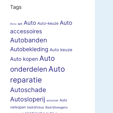
Tags
Auto
Auto
Auto-keuze
apk
Accu
accessoires
Autobanden
Autobekleding
Auto keuze
Auto
Auto kopen
Auto
onderdelen
reparatie
Autoschade
Autosloperij
Auto
autostoel
verkopen
bedrijfsbus
Bedrijfswagens