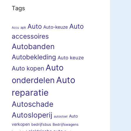
Tags
Auto
Auto
Auto-keuze
apk
Accu
accessoires
Autobanden
Autobekleding
Auto keuze
Auto
Auto kopen
Auto
onderdelen
reparatie
Autoschade
Autosloperij
Auto
autostoel
verkopen
bedrijfsbus
Bedrijfswagens