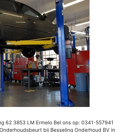
eg 62 3853 LM Ermelo Bel ons op: 0341-557941
: Onderhoudsbeurt bij Besseling Onderhoud BV in