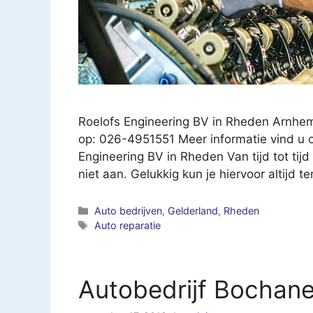
Roelofs Engineering BV in Rheden Arnhe
op: 026-4951551 Meer informatie vind u o
Engineering BV in Rheden Van tijd tot tijd
niet aan. Gelukkig kun je hiervoor altijd t
Categorieën
Auto bedrijven
,
Gelderland
,
Rheden
Tags
Auto reparatie
Autobedrijf Bochan