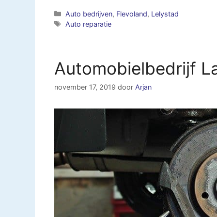
Categorieën
Auto bedrijven
,
Flevoland
,
Lelystad
Tags
Auto reparatie
Automobielbedrijf L
november 17, 2019
door
Arjan