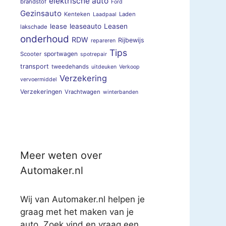
elektrische auto
brandstof
Ford
Gezinsauto
Kenteken
Laden
Laadpaal
lease
leaseauto
Leasen
lakschade
onderhoud
RDW
Rijbewijs
repareren
Tips
sportwagen
Scooter
spotrepair
transport
tweedehands
uitdeuken
Verkoop
Verzekering
vervoermiddel
Verzekeringen
Vrachtwagen
winterbanden
Meer weten over
Automaker.nl
Wij van Automaker.nl helpen je
graag met het maken van je
auto. Zoek vind en vraag een