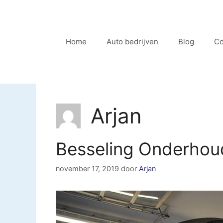
Ga
naar
de
Home
Auto bedrijven
Blog
Co
inhoud
Arjan
Besseling Onderhou
november 17, 2019
door
Arjan