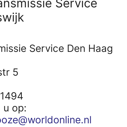
ansmissie Service
swijk
missie Service Den Haag
tr 5
91494
d u op:
ooze@worldonline.nl