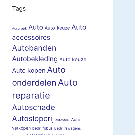
Tags
Auto
Auto
Auto-keuze
apk
Accu
accessoires
Autobanden
Autobekleding
Auto keuze
Auto
Auto kopen
Auto
onderdelen
reparatie
Autoschade
Autosloperij
Auto
autostoel
verkopen
bedrijfsbus
Bedrijfswagens