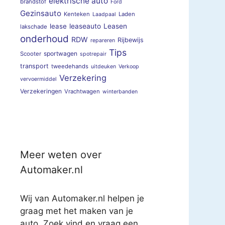
elektrische auto
brandstof
Ford
Gezinsauto
Kenteken
Laden
Laadpaal
lease
leaseauto
Leasen
lakschade
onderhoud
RDW
Rijbewijs
repareren
Tips
sportwagen
Scooter
spotrepair
transport
tweedehands
uitdeuken
Verkoop
Verzekering
vervoermiddel
Verzekeringen
Vrachtwagen
winterbanden
Meer weten over
Automaker.nl
Wij van Automaker.nl helpen je
graag met het maken van je
auto. Zoek vind en vraag een