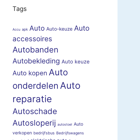
Tags
Auto
Auto
Auto-keuze
apk
Accu
accessoires
Autobanden
Autobekleding
Auto keuze
Auto
Auto kopen
Auto
onderdelen
reparatie
Autoschade
Autosloperij
Auto
autostoel
verkopen
bedrijfsbus
Bedrijfswagens