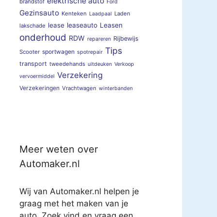
elektrische auto
brandstof
Ford
Gezinsauto
Kenteken
Laden
Laadpaal
lease
leaseauto
Leasen
lakschade
onderhoud
RDW
Rijbewijs
repareren
Tips
sportwagen
Scooter
spotrepair
transport
tweedehands
uitdeuken
Verkoop
Verzekering
vervoermiddel
Verzekeringen
Vrachtwagen
winterbanden
Meer weten over
Automaker.nl
Wij van Automaker.nl helpen je
graag met het maken van je
auto. Zoek vind en vraag een