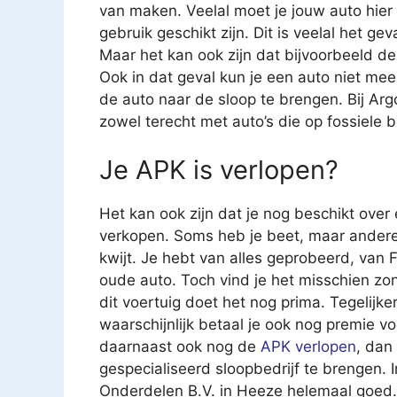
van maken. Veelal moet je jouw auto hier
gebruik geschikt zijn. Dit is veelal het g
Maar het kan ook zijn dat bijvoorbeeld de
Ook in dat geval kun je een auto niet mee
de auto naar de sloop te brengen. Bij Ar
zowel terecht met auto’s die op fossiele b
Je APK is verlopen?
Het kan ook zijn dat je nog beschikt over
verkopen. Soms heb je beet, maar andere 
kwijt. Je hebt van alles geprobeerd, van
oude auto. Toch vind je het misschien z
dit voertuig doet het nog prima. Tegelijk
waarschijnlijk betaal je ook nog premie v
daarnaast ook nog de
APK verlopen
, dan
gespecialiseerd sloopbedrijf te brengen. I
Onderdelen B.V. in Heeze helemaal goed. Di