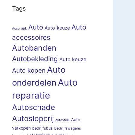
Tags
Auto
Auto
Auto-keuze
apk
Accu
accessoires
Autobanden
Autobekleding
Auto keuze
Auto
Auto kopen
Auto
onderdelen
reparatie
Autoschade
Autosloperij
Auto
autostoel
verkopen
bedrijfsbus
Bedrijfswagens