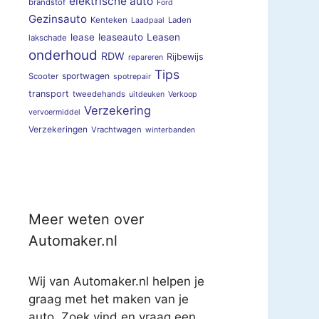
elektrische auto
brandstof
Ford
Gezinsauto
Kenteken
Laden
Laadpaal
lease
leaseauto
Leasen
lakschade
onderhoud
RDW
Rijbewijs
repareren
Tips
sportwagen
Scooter
spotrepair
transport
tweedehands
uitdeuken
Verkoop
Verzekering
vervoermiddel
Verzekeringen
Vrachtwagen
winterbanden
Meer weten over
Automaker.nl
Wij van Automaker.nl helpen je
graag met het maken van je
auto. Zoek vind en vraag een