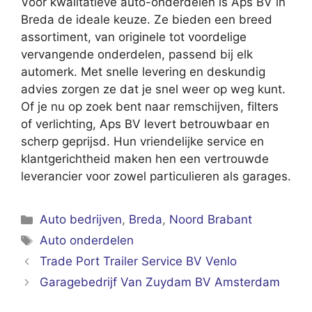
Voor kwalitatieve auto-onderdelen is Aps BV in
Breda de ideale keuze. Ze bieden een breed
assortiment, van originele tot voordelige
vervangende onderdelen, passend bij elk
automerk. Met snelle levering en deskundig
advies zorgen ze dat je snel weer op weg kunt.
Of je nu op zoek bent naar remschijven, filters
of verlichting, Aps BV levert betrouwbaar en
scherp geprijsd. Hun vriendelijke service en
klantgerichtheid maken hen een vertrouwde
leverancier voor zowel particulieren als garages.
Categorieën
Auto bedrijven
,
Breda
,
Noord Brabant
Tags
Auto onderdelen
Trade Port Trailer Service BV Venlo
Garagebedrijf Van Zuydam BV Amsterdam