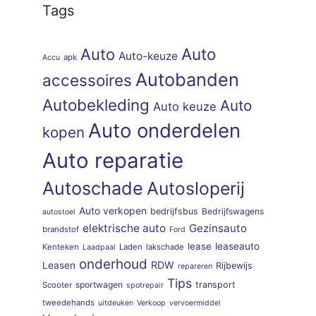
Tags
Auto
Auto
Auto-keuze
apk
Accu
Autobanden
accessoires
Autobekleding
Auto
Auto keuze
Auto onderdelen
kopen
Auto reparatie
Autoschade
Autosloperij
Auto verkopen
bedrijfsbus
Bedrijfswagens
autostoel
elektrische auto
Gezinsauto
brandstof
Ford
lease
leaseauto
Kenteken
Laden
lakschade
Laadpaal
onderhoud
RDW
Leasen
Rijbewijs
repareren
Tips
sportwagen
transport
Scooter
spotrepair
tweedehands
uitdeuken
Verkoop
vervoermiddel