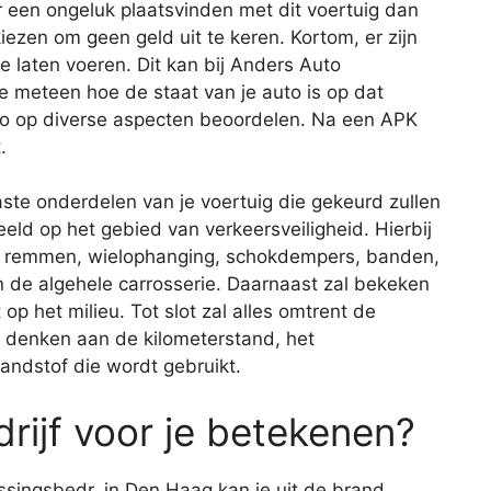
r een ongeluk plaatsvinden met dit voertuig dan
iezen om geen geld uit te keren. Kortom, er zijn
 laten voeren. Dit kan bij Anders Auto
 meteen hoe de staat van je auto is op dat
to op diverse aspecten beoordelen. Na een APK
.
aste onderdelen van je voertuig die gekeurd zullen
eld op het gebied van verkeersveiligheid. Hierbij
de remmen, wielophanging, schokdempers, banden,
 en de algehele carrosserie. Daarnaast zal bekeken
op het milieu. Tot slot zal alles omtrent de
je denken aan de kilometerstand, het
andstof die wordt gebruikt.
rijf voor je betekenen?
singsbedr. in Den Haag kan je uit de brand