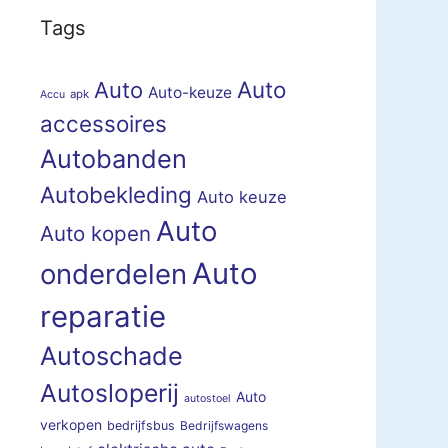
Tags
Auto
Auto
Auto-keuze
apk
Accu
accessoires
Autobanden
Autobekleding
Auto keuze
Auto
Auto kopen
Auto
onderdelen
reparatie
Autoschade
Autosloperij
Auto
autostoel
verkopen
bedrijfsbus
Bedrijfswagens