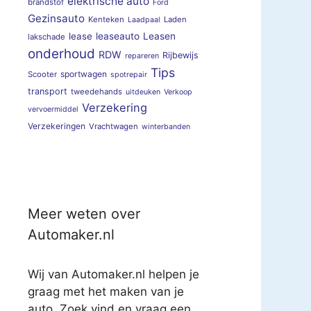
elektrische auto
brandstof
Ford
Gezinsauto
Kenteken
Laden
Laadpaal
lease
leaseauto
Leasen
lakschade
onderhoud
RDW
Rijbewijs
repareren
Tips
sportwagen
Scooter
spotrepair
transport
tweedehands
uitdeuken
Verkoop
Verzekering
vervoermiddel
Verzekeringen
Vrachtwagen
winterbanden
Meer weten over
Automaker.nl
Wij van Automaker.nl helpen je
graag met het maken van je
auto. Zoek vind en vraag een