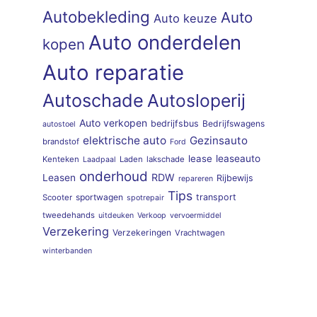
Autobekleding
Auto
Auto keuze
Auto onderdelen
kopen
Auto reparatie
Autoschade
Autosloperij
Auto verkopen
bedrijfsbus
Bedrijfswagens
autostoel
elektrische auto
Gezinsauto
brandstof
Ford
lease
leaseauto
Kenteken
Laden
lakschade
Laadpaal
onderhoud
RDW
Leasen
Rijbewijs
repareren
Tips
sportwagen
transport
Scooter
spotrepair
tweedehands
uitdeuken
Verkoop
vervoermiddel
Verzekering
Verzekeringen
Vrachtwagen
winterbanden