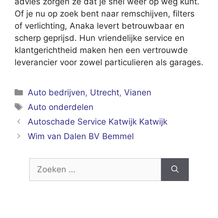
advies zorgen ze dat je snel weer op weg kunt.
Of je nu op zoek bent naar remschijven, filters
of verlichting, Anaka levert betrouwbaar en
scherp geprijsd. Hun vriendelijke service en
klantgerichtheid maken hen een vertrouwde
leverancier voor zowel particulieren als garages.
Categorieën
Auto bedrijven
,
Utrecht
,
Vianen
Tags
Auto onderdelen
Autoschade Service Katwijk Katwijk
Wim van Dalen BV Bemmel
Zoek
naar: