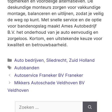
topmerken en voordelige alternatieven. De
deskundige monteurs zorgen voor vakkundige
montage, balanceren en uitlijnen, zodat je veilig
de weg op kunt. Met snelle service en de optie
voor bandenopslag maakt Ames Autobedrijf
B.V. het onderhoud van je auto eenvoudig en
zorgeloos. Kortom, een uitstekende keuze voor
kwaliteit en betrouwbaarheid.
Categorieën
Auto bedrijven
,
Sliedrecht
,
Zuid Holland
Tags
Autobanden
Autoservice Franeker BV Franeker
Mikkers Autoschade Veldhoven BV
Veldhoven
Zoek
naar: