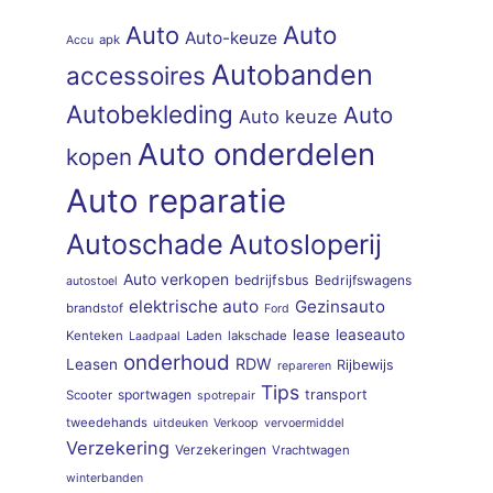
Auto
Auto
Auto-keuze
apk
Accu
Autobanden
accessoires
Autobekleding
Auto
Auto keuze
Auto onderdelen
kopen
Auto reparatie
Autoschade
Autosloperij
Auto verkopen
bedrijfsbus
Bedrijfswagens
autostoel
elektrische auto
Gezinsauto
brandstof
Ford
lease
leaseauto
Kenteken
Laden
lakschade
Laadpaal
onderhoud
RDW
Leasen
Rijbewijs
repareren
Tips
sportwagen
transport
Scooter
spotrepair
tweedehands
uitdeuken
Verkoop
vervoermiddel
Verzekering
Verzekeringen
Vrachtwagen
winterbanden