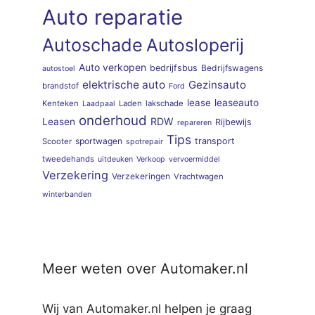
Auto reparatie
Autoschade
Autosloperij
Auto verkopen
bedrijfsbus
Bedrijfswagens
autostoel
elektrische auto
Gezinsauto
brandstof
Ford
lease
leaseauto
Kenteken
Laden
lakschade
Laadpaal
onderhoud
RDW
Leasen
Rijbewijs
repareren
Tips
sportwagen
transport
Scooter
spotrepair
tweedehands
uitdeuken
Verkoop
vervoermiddel
Verzekering
Verzekeringen
Vrachtwagen
winterbanden
Meer weten over Automaker.nl
Wij van Automaker.nl helpen je graag