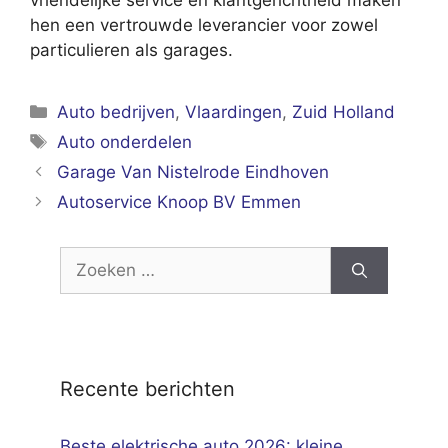
vriendelijke service en klantgerichtheid maken
hen een vertrouwde leverancier voor zowel
particulieren als garages.
Categorieën
Auto bedrijven
,
Vlaardingen
,
Zuid Holland
Tags
Auto onderdelen
Garage Van Nistelrode Eindhoven
Autoservice Knoop BV Emmen
Zoek
naar:
Recente berichten
Beste elektrische auto 2026: kleine,