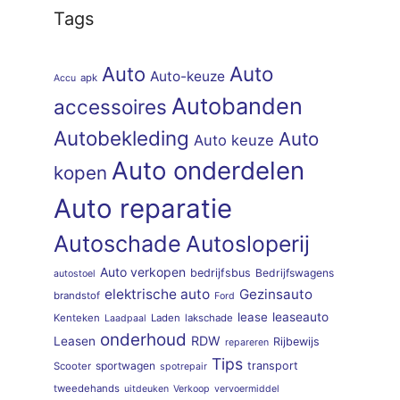
Tags
Auto
Auto
Auto-keuze
apk
Accu
Autobanden
accessoires
Autobekleding
Auto
Auto keuze
Auto onderdelen
kopen
Auto reparatie
Autoschade
Autosloperij
Auto verkopen
bedrijfsbus
Bedrijfswagens
autostoel
elektrische auto
Gezinsauto
brandstof
Ford
lease
leaseauto
Kenteken
Laden
lakschade
Laadpaal
onderhoud
RDW
Leasen
Rijbewijs
repareren
Tips
sportwagen
transport
Scooter
spotrepair
tweedehands
uitdeuken
Verkoop
vervoermiddel