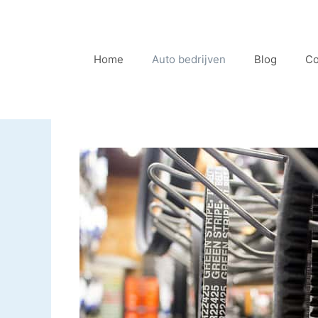
Ga
naar
de
Home
Auto bedrijven
Blog
Co
inhoud