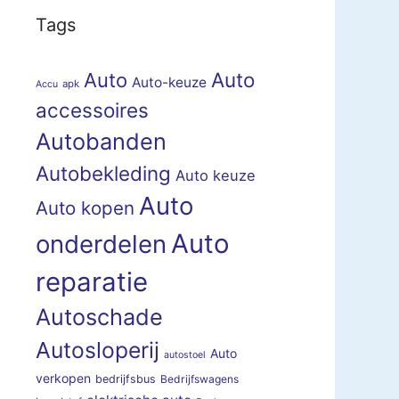
Tags
Auto
Auto
Auto-keuze
apk
Accu
accessoires
Autobanden
Autobekleding
Auto keuze
Auto
Auto kopen
Auto
onderdelen
reparatie
Autoschade
Autosloperij
Auto
autostoel
verkopen
bedrijfsbus
Bedrijfswagens