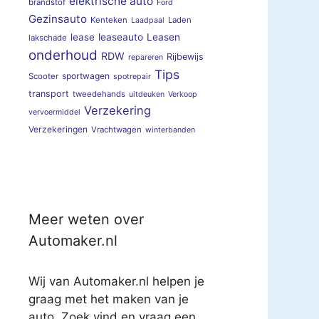
elektrische auto
brandstof
Ford
Gezinsauto
Kenteken
Laden
Laadpaal
lease
leaseauto
Leasen
lakschade
onderhoud
RDW
Rijbewijs
repareren
Tips
sportwagen
Scooter
spotrepair
transport
tweedehands
uitdeuken
Verkoop
Verzekering
vervoermiddel
Verzekeringen
Vrachtwagen
winterbanden
Meer weten over
Automaker.nl
Wij van Automaker.nl helpen je
graag met het maken van je
auto. Zoek vind en vraag een