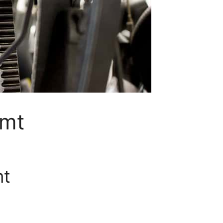
amt
mt