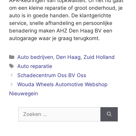
APK-keuringen van topkwaliteit. Of het nu gaat
om een kleine reparatie of groot onderhoud, je
auto is in goede handen. De klantgerichte
service, snelle afhandeling en persoonlijke
benadering maken AHZ Den Haag BV een
autogarage waar je graag terugkomt.
Categorieën
Auto bedrijven
,
Den Haag
,
Zuid Holland
Tags
Auto reparatie
Schadecentrum Oss BV Oss
Wouda Wheels Automotive Webshop
Nieuwegein
Zoek
naar: