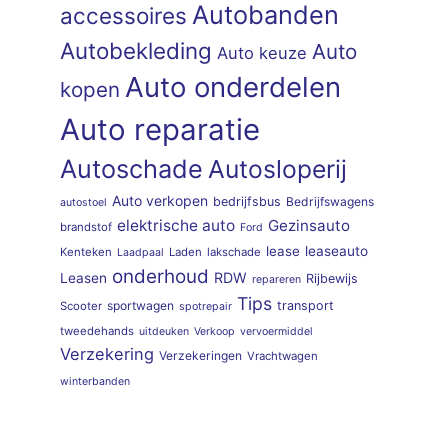
Autobanden
accessoires
Autobekleding
Auto
Auto keuze
Auto onderdelen
kopen
Auto reparatie
Autoschade
Autosloperij
Auto verkopen
bedrijfsbus
Bedrijfswagens
autostoel
elektrische auto
Gezinsauto
brandstof
Ford
lease
leaseauto
Kenteken
Laden
lakschade
Laadpaal
onderhoud
RDW
Leasen
Rijbewijs
repareren
Tips
sportwagen
transport
Scooter
spotrepair
tweedehands
uitdeuken
Verkoop
vervoermiddel
Verzekering
Verzekeringen
Vrachtwagen
winterbanden