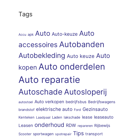
Tags
Auto
Auto
Auto-keuze
apk
Accu
Autobanden
accessoires
Autobekleding
Auto
Auto keuze
Auto onderdelen
kopen
Auto reparatie
Autoschade
Autosloperij
Auto verkopen
bedrijfsbus
Bedrijfswagens
autostoel
elektrische auto
Gezinsauto
brandstof
Ford
lease
leaseauto
Kenteken
Laden
lakschade
Laadpaal
onderhoud
RDW
Leasen
Rijbewijs
repareren
Tips
sportwagen
transport
Scooter
spotrepair