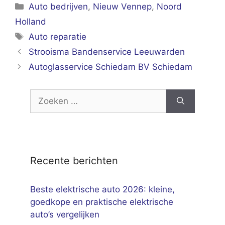
Categorieën
Auto bedrijven
,
Nieuw Vennep
,
Noord
Holland
Tags
Auto reparatie
Strooisma Bandenservice Leeuwarden
Autoglasservice Schiedam BV Schiedam
Zoek
naar:
Recente berichten
Beste elektrische auto 2026: kleine,
goedkope en praktische elektrische
auto’s vergelijken