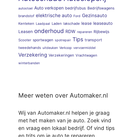
Auto verkopen
bedrijfsbus
Bedrijfswagens
autostoel
elektrische auto
Gezinsauto
brandstof
Ford
lease
leaseauto
Kenteken
Laden
lakschade
Laadpaal
onderhoud
RDW
Leasen
Rijbewijs
repareren
Tips
sportwagen
transport
Scooter
spotrepair
tweedehands
uitdeuken
Verkoop
vervoermiddel
Verzekering
Verzekeringen
Vrachtwagen
winterbanden
Meer weten over Automaker.nl
Wij van Automaker.nl helpen je graag
met het maken van je auto. Zoek vind
en vraag een lokaal bedrijf. Of vind tips
en trits om je auto te repareren.