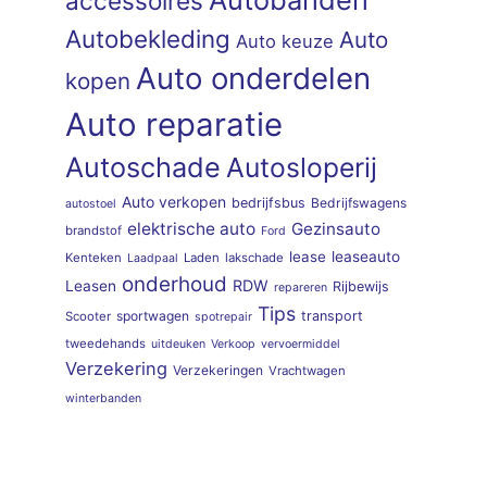
accessoires
Autobekleding
Auto
Auto keuze
Auto onderdelen
kopen
Auto reparatie
Autoschade
Autosloperij
Auto verkopen
bedrijfsbus
Bedrijfswagens
autostoel
elektrische auto
Gezinsauto
brandstof
Ford
lease
leaseauto
Kenteken
Laden
lakschade
Laadpaal
onderhoud
RDW
Leasen
Rijbewijs
repareren
Tips
sportwagen
transport
Scooter
spotrepair
tweedehands
uitdeuken
Verkoop
vervoermiddel
Verzekering
Verzekeringen
Vrachtwagen
winterbanden