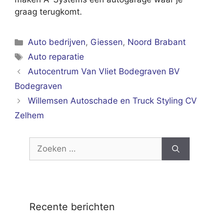
graag terugkomt.
Categorieën
Auto bedrijven
,
Giessen
,
Noord Brabant
Tags
Auto reparatie
Autocentrum Van Vliet Bodegraven BV
Bodegraven
Willemsen Autoschade en Truck Styling CV
Zelhem
Zoek
naar:
Recente berichten