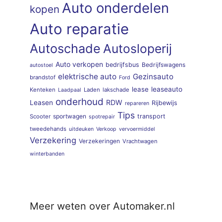
Auto onderdelen
kopen
Auto reparatie
Autoschade
Autosloperij
Auto verkopen
bedrijfsbus
Bedrijfswagens
autostoel
elektrische auto
Gezinsauto
brandstof
Ford
lease
leaseauto
Kenteken
Laden
lakschade
Laadpaal
onderhoud
RDW
Leasen
Rijbewijs
repareren
Tips
sportwagen
transport
Scooter
spotrepair
tweedehands
uitdeuken
Verkoop
vervoermiddel
Verzekering
Verzekeringen
Vrachtwagen
winterbanden
Meer weten over Automaker.nl