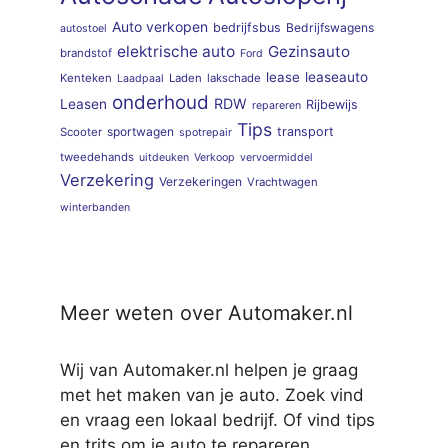
Auto verkopen
bedrijfsbus
Bedrijfswagens
autostoel
elektrische auto
Gezinsauto
brandstof
Ford
lease
leaseauto
Kenteken
Laden
lakschade
Laadpaal
onderhoud
RDW
Leasen
Rijbewijs
repareren
Tips
sportwagen
transport
Scooter
spotrepair
tweedehands
uitdeuken
Verkoop
vervoermiddel
Verzekering
Verzekeringen
Vrachtwagen
winterbanden
Meer weten over Automaker.nl
Wij van Automaker.nl helpen je graag
met het maken van je auto. Zoek vind
en vraag een lokaal bedrijf. Of vind tips
en trits om je auto te repareren.