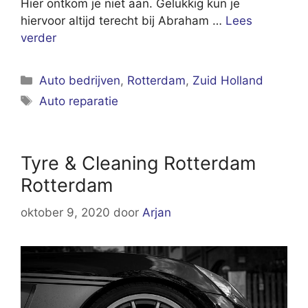
Hier ontkom je niet aan. Gelukkig kun je
hiervoor altijd terecht bij Abraham …
Lees
verder
Categorieën
Auto bedrijven
,
Rotterdam
,
Zuid Holland
Tags
Auto reparatie
Tyre & Cleaning Rotterdam
Rotterdam
oktober 9, 2020
door
Arjan