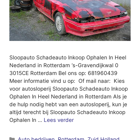
Sloopauto Schadeauto Inkoop Ophalen In Heel
Nederland in Rotterdam ‘s-Gravendijkwal 0
3015CE Rotterdam Bel ons op: 681960439
Meer informatie vind u op: Of mail naar: Kies
voor autosloperij Sloopauto Schadeauto Inkoop
Ophalen In Heel Nederland in Rotterdam Als je
de hulp nodig hebt van een autosloperij, kun je
altijd terecht bij Sloopauto Schadeauto Inkoop
Ophalen In …
Lees verder
Categorieën
Auto bedrijven
,
Rotterdam
,
Zuid Holland