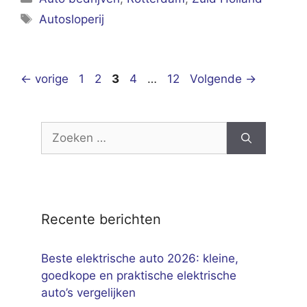
Tags
Autosloperij
Pagina
Pagina
Pagina
Pagina
Pagina
←
vorige
1
2
3
4
…
12
Volgende
→
Zoek
naar:
Recente berichten
Beste elektrische auto 2026: kleine,
goedkope en praktische elektrische
auto’s vergelijken