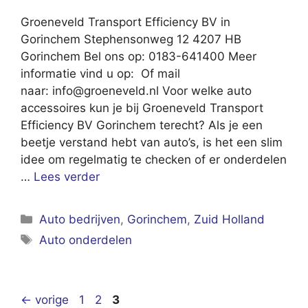
Groeneveld Transport Efficiency BV in
Gorinchem Stephensonweg 12 4207 HB
Gorinchem Bel ons op: 0183-641400 Meer
informatie vind u op: Of mail
naar:
info@groeneveld.nl
Voor welke auto
accessoires kun je bij Groeneveld Transport
Efficiency BV Gorinchem terecht? Als je een
beetje verstand hebt van auto’s, is het een slim
idee om regelmatig te checken of er onderdelen
…
Lees verder
Categorieën
Auto bedrijven
,
Gorinchem
,
Zuid Holland
Tags
Auto onderdelen
Pagina
Pagina
Pagina
←
vorige
1
2
3