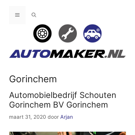
Ga
naar
Menu
de
inhoud
Gorinchem
Automobielbedrijf Schouten
Gorinchem BV Gorinchem
maart 31, 2020
door
Arjan