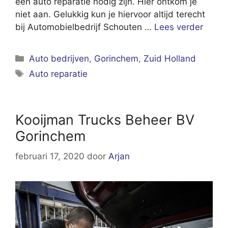
een auto reparatie nodig zijn. Hier ontkom je
niet aan. Gelukkig kun je hiervoor altijd terecht
bij Automobielbedrijf Schouten …
Lees verder
Categorieën
Auto bedrijven
,
Gorinchem
,
Zuid Holland
Tags
Auto reparatie
Kooijman Trucks Beheer BV
Gorinchem
februari 17, 2020
door
Arjan