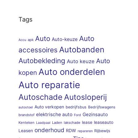
Tags
Auto
Auto
Auto-keuze
apk
Accu
Autobanden
accessoires
Autobekleding
Auto
Auto keuze
Auto onderdelen
kopen
Auto reparatie
Autoschade
Autosloperij
Auto verkopen
bedrijfsbus
Bedrijfswagens
autostoel
elektrische auto
Gezinsauto
brandstof
Ford
lease
leaseauto
Kenteken
Laden
lakschade
Laadpaal
onderhoud
RDW
Leasen
Rijbewijs
repareren