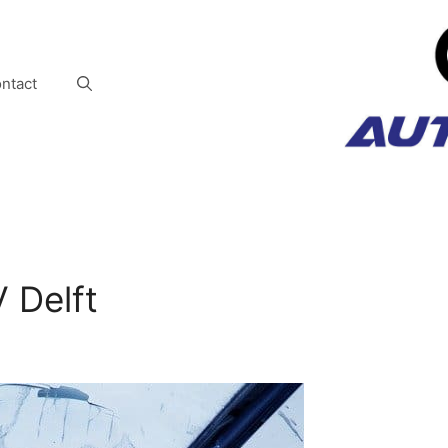
ntact
 Delft