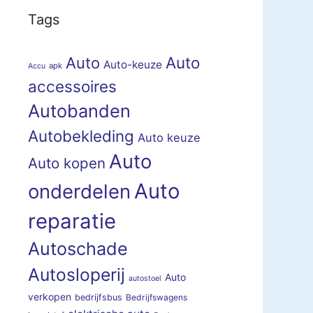
Tags
Auto
Auto
Auto-keuze
apk
Accu
accessoires
Autobanden
Autobekleding
Auto keuze
Auto
Auto kopen
Auto
onderdelen
reparatie
Autoschade
Autosloperij
Auto
autostoel
verkopen
bedrijfsbus
Bedrijfswagens