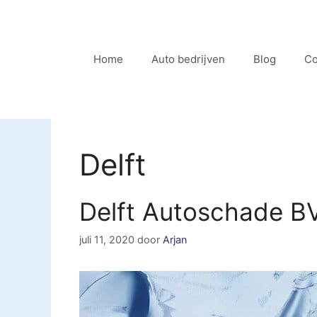
Ga
naar
de
Home
Auto bedrijven
Blog
Co
inhoud
Delft
Delft Autoschade BV
juli 11, 2020
door
Arjan