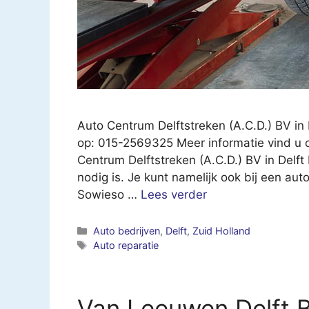
Auto Centrum Delftstreken (A.C.D.) BV in
op: 015-2569325 Meer informatie vind u 
Centrum Delftstreken (A.C.D.) BV in Delft N
nodig is. Je kunt namelijk ook bij een a
Sowieso …
Lees verder
Categorieën
Auto bedrijven
,
Delft
,
Zuid Holland
Tags
Auto reparatie
Van Leeuwen Delft B