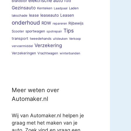
elektrische auto
brandstof
Ford
Gezinsauto
Kenteken
Laden
Laadpaal
lease
leaseauto
Leasen
lakschade
onderhoud
RDW
Rijbewijs
repareren
Tips
sportwagen
Scooter
spotrepair
transport
tweedehands
uitdeuken
Verkoop
Verzekering
vervoermiddel
Verzekeringen
Vrachtwagen
winterbanden
Meer weten over
Automaker.nl
Wij van Automaker.nl helpen je
graag met het maken van je
auto. Zoek vind en vraag een