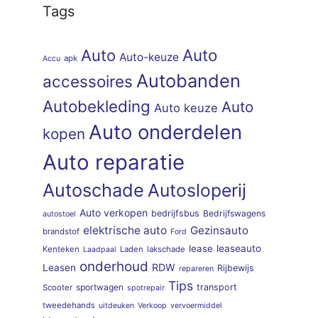
Tags
Auto
Auto
Auto-keuze
apk
Accu
Autobanden
accessoires
Autobekleding
Auto
Auto keuze
Auto onderdelen
kopen
Auto reparatie
Autoschade
Autosloperij
Auto verkopen
bedrijfsbus
Bedrijfswagens
autostoel
elektrische auto
Gezinsauto
brandstof
Ford
lease
leaseauto
Kenteken
Laden
lakschade
Laadpaal
onderhoud
RDW
Leasen
Rijbewijs
repareren
Tips
sportwagen
transport
Scooter
spotrepair
tweedehands
uitdeuken
Verkoop
vervoermiddel