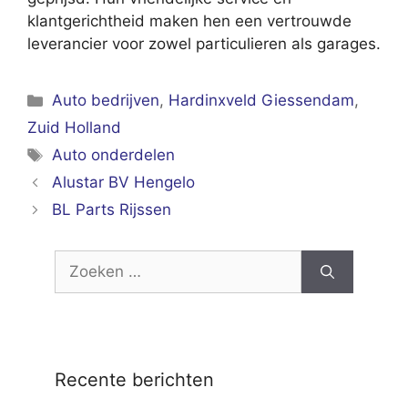
klantgerichtheid maken hen een vertrouwde
leverancier voor zowel particulieren als garages.
Categorieën
Auto bedrijven
,
Hardinxveld Giessendam
,
Zuid Holland
Tags
Auto onderdelen
Alustar BV Hengelo
BL Parts Rijssen
Zoek
naar:
Recente berichten