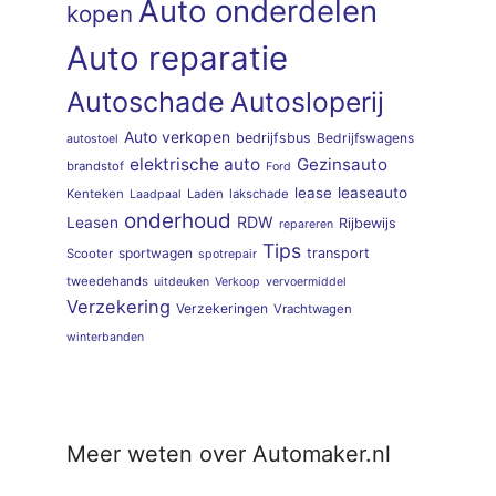
Auto onderdelen
kopen
Auto reparatie
Autoschade
Autosloperij
Auto verkopen
bedrijfsbus
Bedrijfswagens
autostoel
elektrische auto
Gezinsauto
brandstof
Ford
lease
leaseauto
Kenteken
Laden
lakschade
Laadpaal
onderhoud
RDW
Leasen
Rijbewijs
repareren
Tips
sportwagen
transport
Scooter
spotrepair
tweedehands
uitdeuken
Verkoop
vervoermiddel
Verzekering
Verzekeringen
Vrachtwagen
winterbanden
Meer weten over Automaker.nl