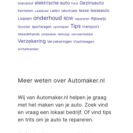
elektrische auto
Gezinsauto
brandstof
Ford
lease
leaseauto
Kenteken
Laden
lakschade
Laadpaal
onderhoud
RDW
Leasen
Rijbewijs
repareren
Tips
sportwagen
transport
Scooter
spotrepair
tweedehands
uitdeuken
Verkoop
vervoermiddel
Verzekering
Verzekeringen
Vrachtwagen
winterbanden
Meer weten over Automaker.nl
Wij van Automaker.nl helpen je graag
met het maken van je auto. Zoek vind
en vraag een lokaal bedrijf. Of vind tips
en trits om je auto te repareren.