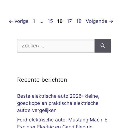
Pagina
Pagina
Pagina
Pagina
Pagina
←
vorige
1
…
15
16
17
18
Volgende
→
Zoek
naar:
Recente berichten
Beste elektrische auto 2026: kleine,
goedkope en praktische elektrische
auto’s vergelijken
Ford elektrische auto: Mustang Mach-E,
Explorer Electric en Capri Electric