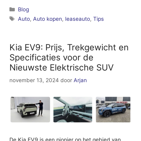
Categorieën
Blog
Tags
Auto
,
Auto kopen
,
leaseauto
,
Tips
Kia EV9: Prijs, Trekgewicht en
Specificaties voor de
Nieuwste Elektrische SUV
november 13, 2024
door
Arjan
De Kia EV9 is een pionier op het gebied van