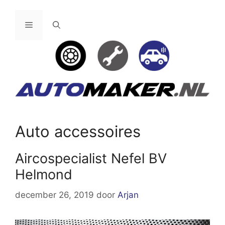
Ga
naar
Menu
de
inhoud
Auto accessoires
Aircospecialist Nefel BV
Helmond
december 26, 2019
door
Arjan