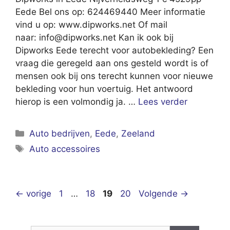
Eede Bel ons op: 624469440 Meer informatie
vind u op: www.dipworks.net Of mail
naar:
info@dipworks.net
Kan ik ook bij
Dipworks Eede terecht voor autobekleding? Een
vraag die geregeld aan ons gesteld wordt is of
mensen ook bij ons terecht kunnen voor nieuwe
bekleding voor hun voertuig. Het antwoord
hierop is een volmondig ja. …
Lees verder
Categorieën
Auto bedrijven
,
Eede
,
Zeeland
Tags
Auto accessoires
Pagina
Pagina
Pagina
Pagina
←
vorige
1
…
18
19
20
Volgende
→