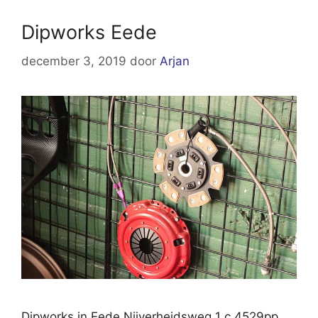
Dipworks Eede
december 3, 2019
door
Arjan
Dipworks in Eede Nijverheidsweg 1 c 4529pp