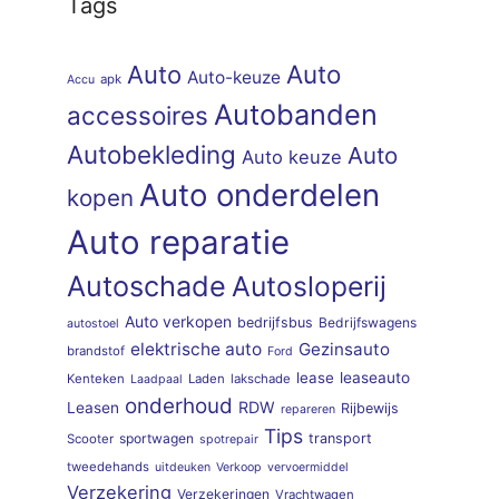
Tags
Auto
Auto
Auto-keuze
apk
Accu
Autobanden
accessoires
Autobekleding
Auto
Auto keuze
Auto onderdelen
kopen
Auto reparatie
Autoschade
Autosloperij
Auto verkopen
bedrijfsbus
Bedrijfswagens
autostoel
elektrische auto
Gezinsauto
brandstof
Ford
lease
leaseauto
Kenteken
Laden
lakschade
Laadpaal
onderhoud
RDW
Leasen
Rijbewijs
repareren
Tips
sportwagen
transport
Scooter
spotrepair
tweedehands
uitdeuken
Verkoop
vervoermiddel
Verzekering
Verzekeringen
Vrachtwagen