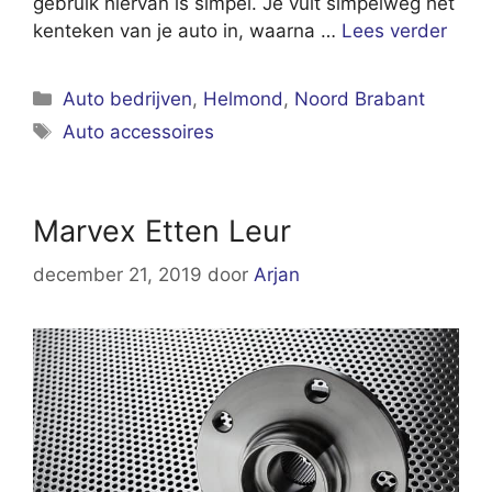
gebruik hiervan is simpel. Je vult simpelweg het
kenteken van je auto in, waarna …
Lees verder
Categorieën
Auto bedrijven
,
Helmond
,
Noord Brabant
Tags
Auto accessoires
Marvex Etten Leur
december 21, 2019
door
Arjan