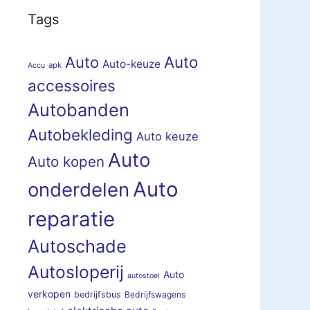
Tags
Auto
Auto
Auto-keuze
apk
Accu
accessoires
Autobanden
Autobekleding
Auto keuze
Auto
Auto kopen
Auto
onderdelen
reparatie
Autoschade
Autosloperij
Auto
autostoel
verkopen
bedrijfsbus
Bedrijfswagens