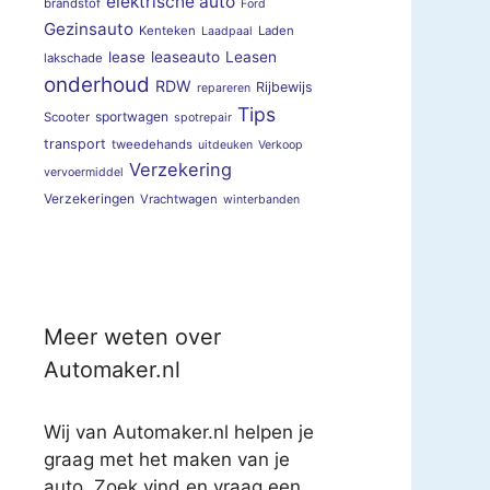
elektrische auto
brandstof
Ford
Gezinsauto
Kenteken
Laden
Laadpaal
lease
leaseauto
Leasen
lakschade
onderhoud
RDW
Rijbewijs
repareren
Tips
sportwagen
Scooter
spotrepair
transport
tweedehands
uitdeuken
Verkoop
Verzekering
vervoermiddel
Verzekeringen
Vrachtwagen
winterbanden
Meer weten over
Automaker.nl
Wij van Automaker.nl helpen je
graag met het maken van je
auto. Zoek vind en vraag een