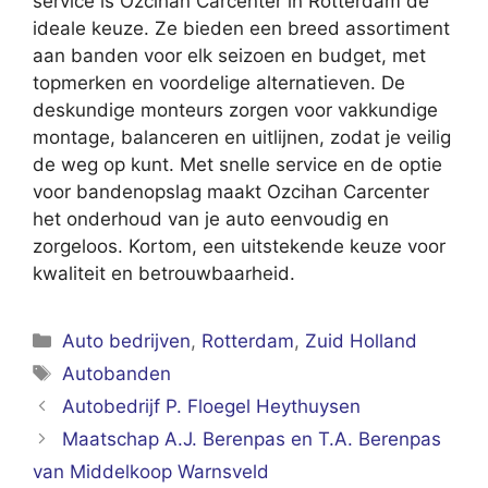
service is Ozcihan Carcenter in Rotterdam de
ideale keuze. Ze bieden een breed assortiment
aan banden voor elk seizoen en budget, met
topmerken en voordelige alternatieven. De
deskundige monteurs zorgen voor vakkundige
montage, balanceren en uitlijnen, zodat je veilig
de weg op kunt. Met snelle service en de optie
voor bandenopslag maakt Ozcihan Carcenter
het onderhoud van je auto eenvoudig en
zorgeloos. Kortom, een uitstekende keuze voor
kwaliteit en betrouwbaarheid.
Categorieën
Auto bedrijven
,
Rotterdam
,
Zuid Holland
Tags
Autobanden
Autobedrijf P. Floegel Heythuysen
Maatschap A.J. Berenpas en T.A. Berenpas
van Middelkoop Warnsveld