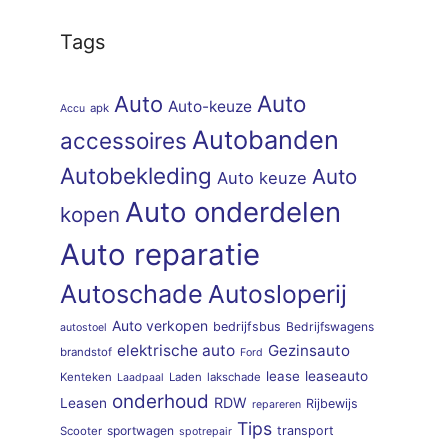
Tags
Auto
Auto
Auto-keuze
apk
Accu
Autobanden
accessoires
Autobekleding
Auto
Auto keuze
Auto onderdelen
kopen
Auto reparatie
Autoschade
Autosloperij
Auto verkopen
bedrijfsbus
Bedrijfswagens
autostoel
elektrische auto
Gezinsauto
brandstof
Ford
lease
leaseauto
Kenteken
Laden
lakschade
Laadpaal
onderhoud
RDW
Leasen
Rijbewijs
repareren
Tips
sportwagen
transport
Scooter
spotrepair