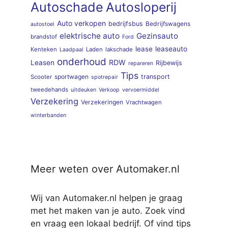
Autoschade
Autosloperij
Auto verkopen
bedrijfsbus
Bedrijfswagens
autostoel
elektrische auto
Gezinsauto
brandstof
Ford
lease
leaseauto
Kenteken
Laden
lakschade
Laadpaal
onderhoud
RDW
Leasen
Rijbewijs
repareren
Tips
sportwagen
transport
Scooter
spotrepair
tweedehands
uitdeuken
Verkoop
vervoermiddel
Verzekering
Verzekeringen
Vrachtwagen
winterbanden
Meer weten over Automaker.nl
Wij van Automaker.nl helpen je graag
met het maken van je auto. Zoek vind
en vraag een lokaal bedrijf. Of vind tips