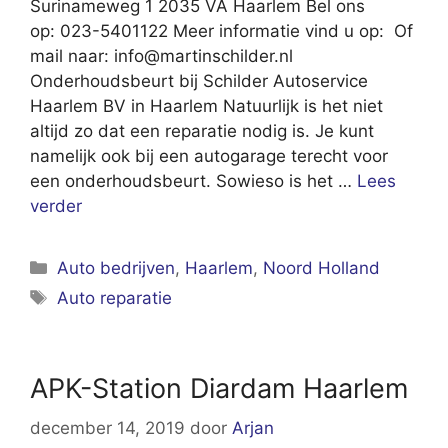
Surinameweg 1 2035 VA Haarlem Bel ons
op: 023-5401122 Meer informatie vind u op: Of
mail naar:
info@martinschilder.nl
Onderhoudsbeurt bij Schilder Autoservice
Haarlem BV in Haarlem Natuurlijk is het niet
altijd zo dat een reparatie nodig is. Je kunt
namelijk ook bij een autogarage terecht voor
een onderhoudsbeurt. Sowieso is het …
Lees
verder
Categorieën
Auto bedrijven
,
Haarlem
,
Noord Holland
Tags
Auto reparatie
APK-Station Diardam Haarlem
december 14, 2019
door
Arjan