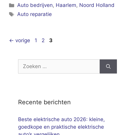
Categorieën
Auto bedrijven
,
Haarlem
,
Noord Holland
Tags
Auto reparatie
Pagina
Pagina
Pagina
←
vorige
1
2
3
Zoek
naar:
Recente berichten
Beste elektrische auto 2026: kleine,
goedkope en praktische elektrische
auto’s vergelijken