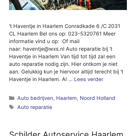
‘t Haventje in Haarlem Conradkade 6 /C 2031
CL Haarlem Bel ons op: 023-5320761 Meer
informatie vind u op: Of mail
naar:
haventje@wxs.nl
Auto reparatie bij ‘t
Haventje in Haarlem Van tijd tot tijd zal een
auto reparatie nodig zijn. Hier ontkom je niet
aan. Gelukkig kun je hiervoor altijd terecht bij ‘t
Haventje in Haarlem. Al …
Lees verder
Categorieën
Auto bedrijven
,
Haarlem
,
Noord Holland
Tags
Auto reparatie
Schilder Autoservice Haarlem