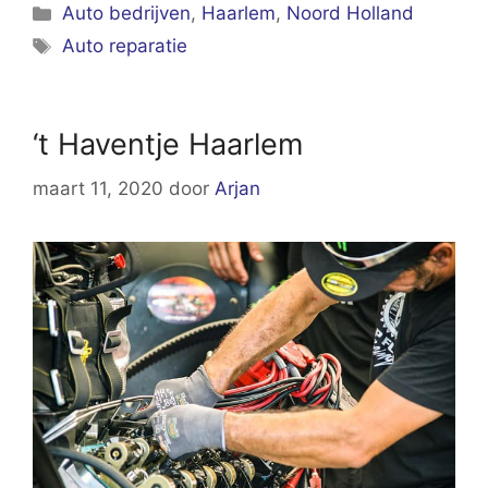
Categorieën
Auto bedrijven
,
Haarlem
,
Noord Holland
Tags
Auto reparatie
‘t Haventje Haarlem
maart 11, 2020
door
Arjan