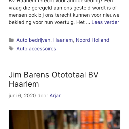
BV Haarlem terecht voor autobekleding? Een
vraag die geregeld aan ons gesteld wordt is of
mensen ook bij ons terecht kunnen voor nieuwe
bekleding voor hun voertuig. Het …
Lees verder
Categorieën
Auto bedrijven
,
Haarlem
,
Noord Holland
Tags
Auto accessoires
Jim Barens Otototaal BV
Haarlem
juni 6, 2020
door
Arjan