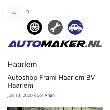
Ga
naar
Menu
de
inhoud
Haarlem
Autoshop Frami Haarlem BV
Haarlem
juni 13, 2020
door
Arjan