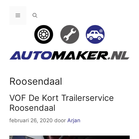
Ga
naar
Menu
de
inhoud
Roosendaal
VOF De Kort Trailerservice
Roosendaal
februari 26, 2020
door
Arjan