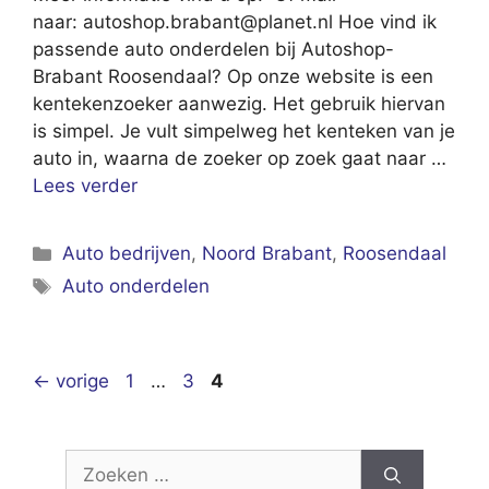
naar:
autoshop.brabant@planet.nl
Hoe vind ik
passende auto onderdelen bij Autoshop-
Brabant Roosendaal? Op onze website is een
kentekenzoeker aanwezig. Het gebruik hiervan
is simpel. Je vult simpelweg het kenteken van je
auto in, waarna de zoeker op zoek gaat naar …
Lees verder
Categorieën
Auto bedrijven
,
Noord Brabant
,
Roosendaal
Tags
Auto onderdelen
Pagina
Pagina
Pagina
←
vorige
1
…
3
4
Zoek