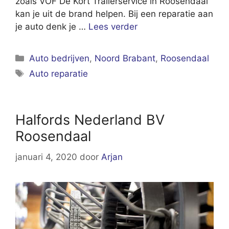
zoals VOF De Kort Trailerservice in Roosendaal
kan je uit de brand helpen. Bij een reparatie aan
je auto denk je …
Lees verder
Categorieën
Auto bedrijven
,
Noord Brabant
,
Roosendaal
Tags
Auto reparatie
Halfords Nederland BV
Roosendaal
januari 4, 2020
door
Arjan