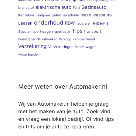
autostoel
elektrische auto
Gezinsauto
brandstof
Ford
lease
leaseauto
Kenteken
Laden
lakschade
Laadpaal
onderhoud
RDW
Leasen
Rijbewijs
repareren
Tips
sportwagen
transport
Scooter
spotrepair
tweedehands
uitdeuken
Verkoop
vervoermiddel
Verzekering
Verzekeringen
Vrachtwagen
winterbanden
Meer weten over Automaker.nl
Wij van Automaker.nl helpen je graag
met het maken van je auto. Zoek vind
en vraag een lokaal bedrijf. Of vind tips
en trits om je auto te repareren.