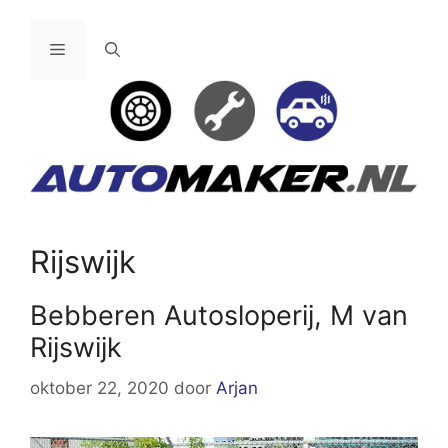
Ga
naar
Menu
de
inhoud
Rijswijk
Bebberen Autosloperij, M van
Rijswijk
oktober 22, 2020
door
Arjan