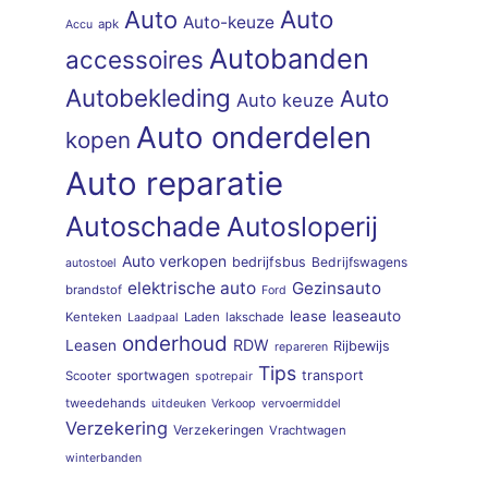
Auto
Auto
Auto-keuze
apk
Accu
Autobanden
accessoires
Autobekleding
Auto
Auto keuze
Auto onderdelen
kopen
Auto reparatie
Autoschade
Autosloperij
Auto verkopen
bedrijfsbus
Bedrijfswagens
autostoel
elektrische auto
Gezinsauto
brandstof
Ford
lease
leaseauto
Kenteken
Laden
lakschade
Laadpaal
onderhoud
RDW
Leasen
Rijbewijs
repareren
Tips
sportwagen
transport
Scooter
spotrepair
tweedehands
uitdeuken
Verkoop
vervoermiddel
Verzekering
Verzekeringen
Vrachtwagen
winterbanden