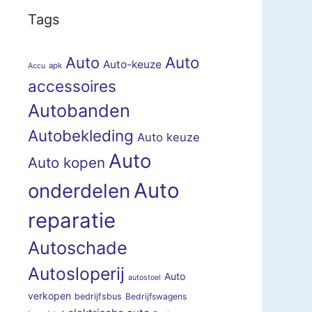
Tags
Auto
Auto
Auto-keuze
apk
Accu
accessoires
Autobanden
Autobekleding
Auto keuze
Auto
Auto kopen
Auto
onderdelen
reparatie
Autoschade
Autosloperij
Auto
autostoel
verkopen
bedrijfsbus
Bedrijfswagens