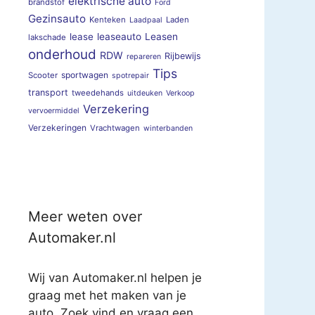
elektrische auto
brandstof
Ford
Gezinsauto
Kenteken
Laden
Laadpaal
lease
leaseauto
Leasen
lakschade
onderhoud
RDW
Rijbewijs
repareren
Tips
sportwagen
Scooter
spotrepair
transport
tweedehands
uitdeuken
Verkoop
Verzekering
vervoermiddel
Verzekeringen
Vrachtwagen
winterbanden
Meer weten over
Automaker.nl
Wij van Automaker.nl helpen je
graag met het maken van je
auto. Zoek vind en vraag een