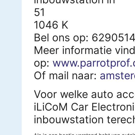
51
1046 K
Bel ons op: 629051
Meer informatie vind
op:
www.parrotprof
Of mail naar:
amster
Voor welke auto acce
iLiCoM Car Electro
inbouwstation terec