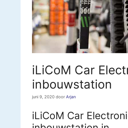
iLiCoM Car Elec
inbouwstation
juni 9, 2020
door
Arjan
iLiCoM Car Electro
inbouwstation in