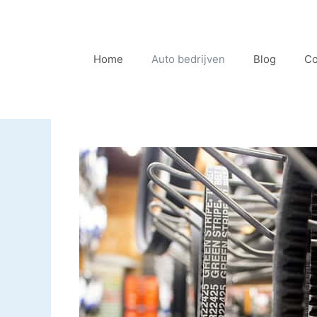
Ga
naar
de
Home
Auto bedrijven
Blog
Co
inhoud