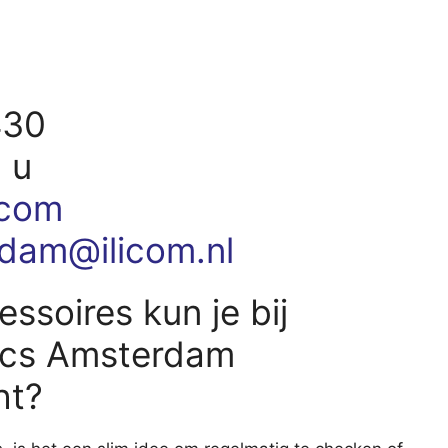
430
 u
.com
dam@ilicom.nl
ssoires kun je bij
nics Amsterdam
ht?