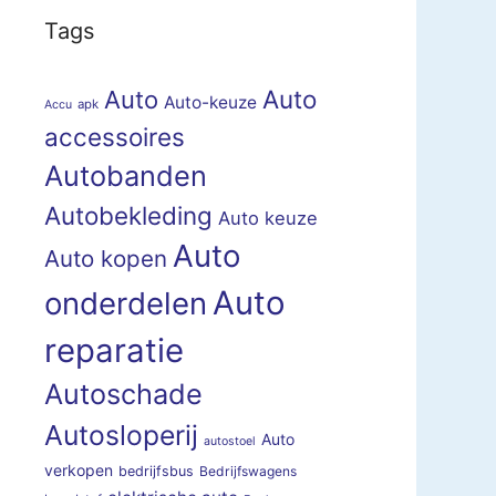
Tags
Auto
Auto
Auto-keuze
apk
Accu
accessoires
Autobanden
Autobekleding
Auto keuze
Auto
Auto kopen
Auto
onderdelen
reparatie
Autoschade
Autosloperij
Auto
autostoel
verkopen
bedrijfsbus
Bedrijfswagens