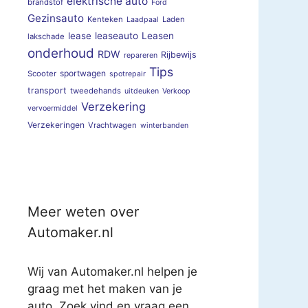
elektrische auto
brandstof
Ford
Gezinsauto
Kenteken
Laden
Laadpaal
lease
leaseauto
Leasen
lakschade
onderhoud
RDW
Rijbewijs
repareren
Tips
sportwagen
Scooter
spotrepair
transport
tweedehands
uitdeuken
Verkoop
Verzekering
vervoermiddel
Verzekeringen
Vrachtwagen
winterbanden
Meer weten over
Automaker.nl
Wij van Automaker.nl helpen je
graag met het maken van je
auto. Zoek vind en vraag een