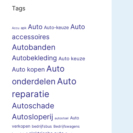
Tags
Auto
Auto
Auto-keuze
apk
Accu
accessoires
Autobanden
Autobekleding
Auto keuze
Auto
Auto kopen
Auto
onderdelen
reparatie
Autoschade
Autosloperij
Auto
autostoel
verkopen
bedrijfsbus
Bedrijfswagens