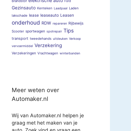
elektrische auto
brandstof
Ford
Gezinsauto
Kenteken
Laden
Laadpaal
lease
leaseauto
Leasen
lakschade
onderhoud
RDW
Rijbewijs
repareren
Tips
sportwagen
Scooter
spotrepair
transport
tweedehands
uitdeuken
Verkoop
Verzekering
vervoermiddel
Verzekeringen
Vrachtwagen
winterbanden
Meer weten over
Automaker.nl
Wij van Automaker.nl helpen je
graag met het maken van je
auto. Zoek vind en vraag een