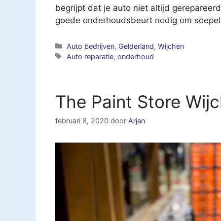
begrijpt dat je auto niet altijd gerepare
goede onderhoudsbeurt nodig om soepel te
Categorieën
Auto bedrijven
,
Gelderland
,
Wijchen
Tags
Auto reparatie
,
onderhoud
The Paint Store Wij
februari 8, 2020
door
Arjan