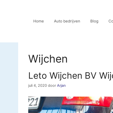
Ga
naar
de
Home
Auto bedrijven
Blog
Co
inhoud
Wijchen
Leto Wijchen BV Wi
juli 4, 2020
door
Arjan