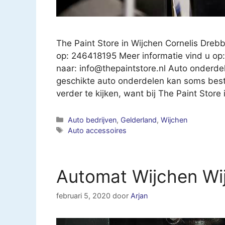
The Paint Store in Wijchen Cornelis Dreb
op: 246418195 Meer informatie vind u op:
naar:
info@thepaintstore.nl
Auto onderdel
geschikte auto onderdelen kan soms best e
verder te kijken, want bij The Paint Store
Categorieën
Auto bedrijven
,
Gelderland
,
Wijchen
Tags
Auto accessoires
Automat Wijchen Wi
februari 5, 2020
door
Arjan