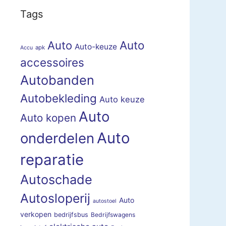
Tags
Auto
Auto
Auto-keuze
apk
Accu
accessoires
Autobanden
Autobekleding
Auto keuze
Auto
Auto kopen
Auto
onderdelen
reparatie
Autoschade
Autosloperij
Auto
autostoel
verkopen
bedrijfsbus
Bedrijfswagens