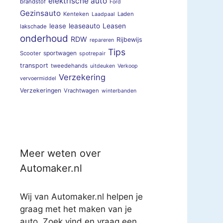
elektrische auto
brandstof
Ford
Gezinsauto
Kenteken
Laden
Laadpaal
lease
leaseauto
Leasen
lakschade
onderhoud
RDW
Rijbewijs
repareren
Tips
sportwagen
Scooter
spotrepair
transport
tweedehands
uitdeuken
Verkoop
Verzekering
vervoermiddel
Verzekeringen
Vrachtwagen
winterbanden
Meer weten over
Automaker.nl
Wij van Automaker.nl helpen je
graag met het maken van je
auto. Zoek vind en vraag een