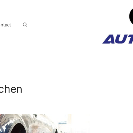
ntact
jchen