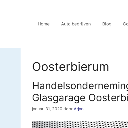
Ga
naar
de
Home
Auto bedrijven
Blog
Co
inhoud
Oosterbierum
Handelsonderneming
Glasgarage Oosterb
januari 31, 2020
door
Arjan