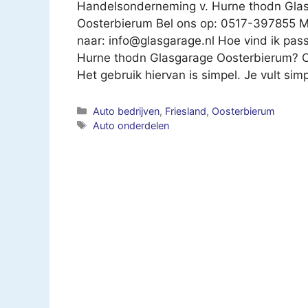
Handelsonderneming v. Hurne thodn Gla
Oosterbierum Bel ons op: 0517-397855 Me
naar:
info@glasgarage.nl
Hoe vind ik pas
Hurne thodn Glasgarage Oosterbierum? O
Het gebruik hiervan is simpel. Je vult s
Categorieën
Auto bedrijven
,
Friesland
,
Oosterbierum
Tags
Auto onderdelen