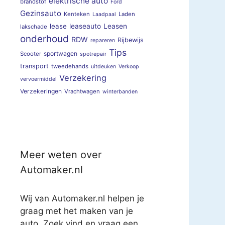
elektrische auto
brandstof
Ford
Gezinsauto
Kenteken
Laden
Laadpaal
lease
leaseauto
Leasen
lakschade
onderhoud
RDW
Rijbewijs
repareren
Tips
sportwagen
Scooter
spotrepair
transport
tweedehands
uitdeuken
Verkoop
Verzekering
vervoermiddel
Verzekeringen
Vrachtwagen
winterbanden
Meer weten over
Automaker.nl
Wij van Automaker.nl helpen je
graag met het maken van je
auto. Zoek vind en vraag een