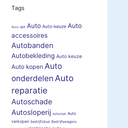
Tags
Auto
Auto
Auto-keuze
apk
Accu
accessoires
Autobanden
Autobekleding
Auto keuze
Auto
Auto kopen
Auto
onderdelen
reparatie
Autoschade
Autosloperij
Auto
autostoel
verkopen
bedrijfsbus
Bedrijfswagens