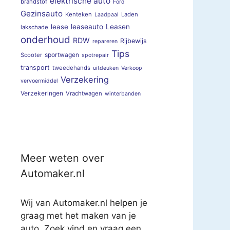
elektrische auto
brandstof
Ford
Gezinsauto
Kenteken
Laden
Laadpaal
lease
leaseauto
Leasen
lakschade
onderhoud
RDW
Rijbewijs
repareren
Tips
sportwagen
Scooter
spotrepair
transport
tweedehands
uitdeuken
Verkoop
Verzekering
vervoermiddel
Verzekeringen
Vrachtwagen
winterbanden
Meer weten over
Automaker.nl
Wij van Automaker.nl helpen je
graag met het maken van je
auto. Zoek vind en vraag een