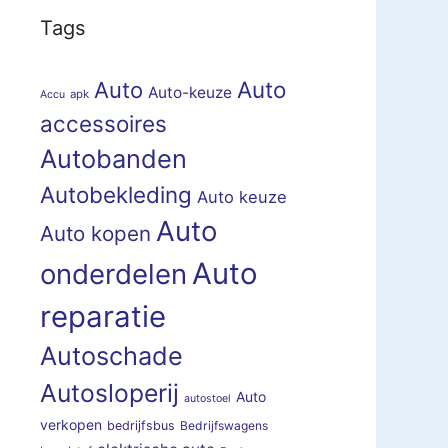
Tags
Auto
Auto
Auto-keuze
apk
Accu
accessoires
Autobanden
Autobekleding
Auto keuze
Auto
Auto kopen
Auto
onderdelen
reparatie
Autoschade
Autosloperij
Auto
autostoel
verkopen
bedrijfsbus
Bedrijfswagens