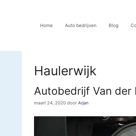
Ga
naar
de
Home
Auto bedrijven
Blog
Co
inhoud
Haulerwijk
Autobedrijf Van der
maart 24, 2020
door
Arjan