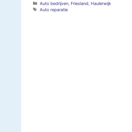
Categorieën
Auto bedrijven
,
Friesland
,
Haulerwijk
Tags
Auto reparatie