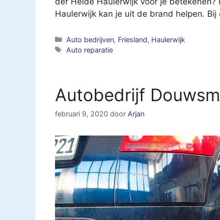
der Heide Haulerwijk voor je betekenen? 
Haulerwijk kan je uit de brand helpen. Bij
Categorieën
Auto bedrijven
,
Friesland
,
Haulerwijk
Tags
Auto reparatie
Autobedrijf Douwsm
februari 9, 2020
door
Arjan