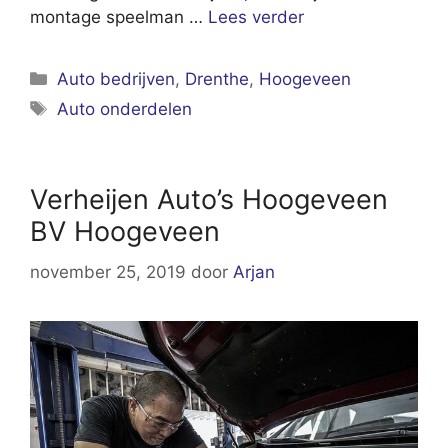
montage speelman …
Lees verder
Categorieën
Auto bedrijven
,
Drenthe
,
Hoogeveen
Tags
Auto onderdelen
Verheijen Auto’s Hoogeveen
BV Hoogeveen
november 25, 2019
door
Arjan