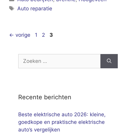
Tags
Auto reparatie
Pagina
Pagina
Pagina
←
vorige
1
2
3
Zoek
naar:
Recente berichten
Beste elektrische auto 2026: kleine,
goedkope en praktische elektrische
auto’s vergelijken