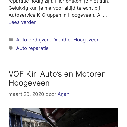
reparatie nodig zijn. Hier ontkom je niet aan.
Gelukkig kun je hiervoor altijd terecht bij
Autoservice K-Gruppen in Hoogeveen. Al …
Lees verder
Categorieën
Auto bedrijven
,
Drenthe
,
Hoogeveen
Tags
Auto reparatie
VOF Kiri Auto’s en Motoren
Hoogeveen
maart 20, 2020
door
Arjan