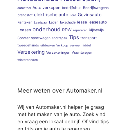
Auto verkopen
bedrijfsbus
Bedrijfswagens
autostoel
elektrische auto
Gezinsauto
brandstof
Ford
lease
leaseauto
Kenteken
Laden
lakschade
Laadpaal
onderhoud
RDW
Leasen
Rijbewijs
repareren
Tips
sportwagen
transport
Scooter
spotrepair
tweedehands
uitdeuken
Verkoop
vervoermiddel
Verzekering
Verzekeringen
Vrachtwagen
winterbanden
Meer weten over Automaker.nl
Wij van Automaker.nl helpen je graag
met het maken van je auto. Zoek vind
en vraag een lokaal bedrijf. Of vind tips
en trits om je auto te repareren.