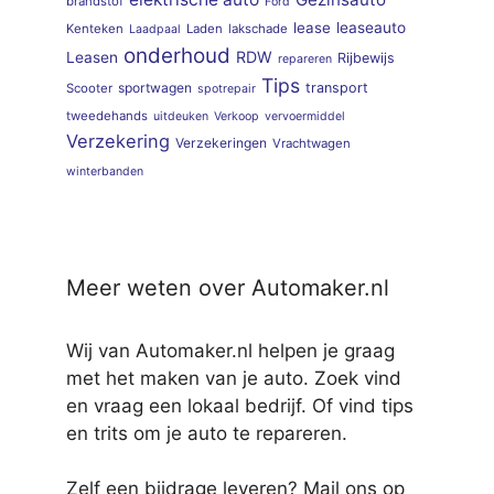
brandstof
Ford
lease
leaseauto
Kenteken
Laden
lakschade
Laadpaal
onderhoud
RDW
Leasen
Rijbewijs
repareren
Tips
sportwagen
transport
Scooter
spotrepair
tweedehands
uitdeuken
Verkoop
vervoermiddel
Verzekering
Verzekeringen
Vrachtwagen
winterbanden
Meer weten over Automaker.nl
Wij van Automaker.nl helpen je graag
met het maken van je auto. Zoek vind
en vraag een lokaal bedrijf. Of vind tips
en trits om je auto te repareren.
Zelf een bijdrage leveren? Mail ons op