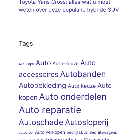
Toyota Yaris Cross: alles wat u moet
weten over deze populaire hybride SUV
Tags
Auto
Auto
Auto-keuze
apk
Accu
Autobanden
accessoires
Autobekleding
Auto
Auto keuze
Auto onderdelen
kopen
Auto reparatie
Autoschade
Autosloperij
Auto verkopen
bedrijfsbus
Bedrijfswagens
autostoel
elektrische auto
Gezinsauto