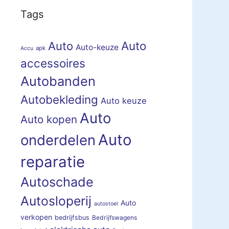
Tags
Auto
Auto
Auto-keuze
apk
Accu
accessoires
Autobanden
Autobekleding
Auto keuze
Auto
Auto kopen
Auto
onderdelen
reparatie
Autoschade
Autosloperij
Auto
autostoel
verkopen
bedrijfsbus
Bedrijfswagens