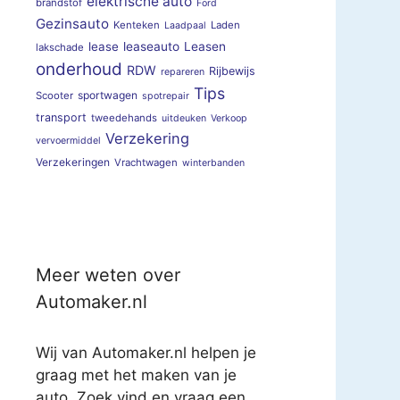
elektrische auto
brandstof
Ford
Gezinsauto
Kenteken
Laden
Laadpaal
lease
leaseauto
Leasen
lakschade
onderhoud
RDW
Rijbewijs
repareren
Tips
sportwagen
Scooter
spotrepair
transport
tweedehands
uitdeuken
Verkoop
Verzekering
vervoermiddel
Verzekeringen
Vrachtwagen
winterbanden
Meer weten over
Automaker.nl
Wij van Automaker.nl helpen je
graag met het maken van je
auto. Zoek vind en vraag een