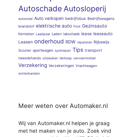
Autoschade
Autosloperij
Auto verkopen
bedrijfsbus
Bedrijfswagens
autostoel
elektrische auto
Gezinsauto
brandstof
Ford
lease
leaseauto
Kenteken
Laden
lakschade
Laadpaal
onderhoud
RDW
Leasen
Rijbewijs
repareren
Tips
sportwagen
transport
Scooter
spotrepair
tweedehands
uitdeuken
Verkoop
vervoermiddel
Verzekering
Verzekeringen
Vrachtwagen
winterbanden
Meer weten over Automaker.nl
Wij van Automaker.nl helpen je graag
met het maken van je auto. Zoek vind