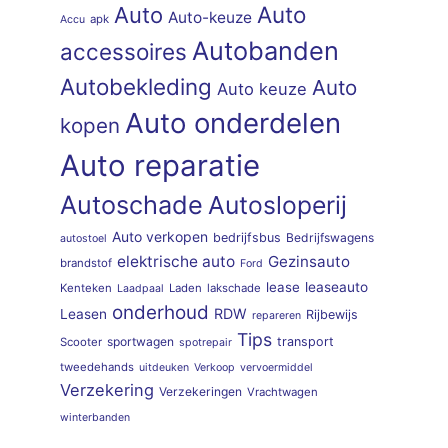
Auto
Auto
Auto-keuze
apk
Accu
Autobanden
accessoires
Autobekleding
Auto
Auto keuze
Auto onderdelen
kopen
Auto reparatie
Autoschade
Autosloperij
Auto verkopen
bedrijfsbus
Bedrijfswagens
autostoel
elektrische auto
Gezinsauto
brandstof
Ford
lease
leaseauto
Kenteken
Laden
lakschade
Laadpaal
onderhoud
RDW
Leasen
Rijbewijs
repareren
Tips
sportwagen
transport
Scooter
spotrepair
tweedehands
uitdeuken
Verkoop
vervoermiddel
Verzekering
Verzekeringen
Vrachtwagen
winterbanden