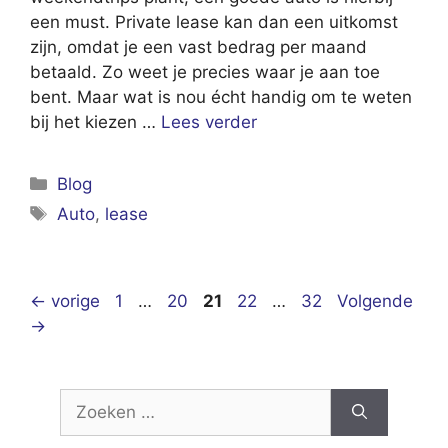
een must. Private lease kan dan een uitkomst
zijn, omdat je een vast bedrag per maand
betaald. Zo weet je precies waar je aan toe
bent. Maar wat is nou écht handig om te weten
bij het kiezen …
Lees verder
Categorieën
Blog
Tags
Auto
,
lease
Pagina
Pagina
Pagina
Pagina
Pagina
←
vorige
1
…
20
21
22
…
32
Volgende
→
Zoek
naar: