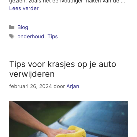
gezien, zoals het eenvoudiger maken van de …
Lees verder
Categorieën
Blog
Tags
onderhoud
,
Tips
Tips voor krasjes op je auto
verwijderen
februari 26, 2024
door
Arjan