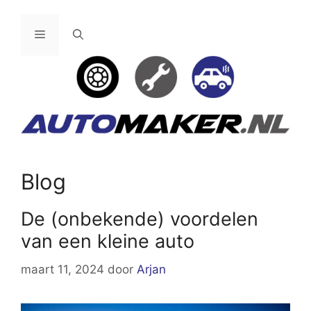
Ga
naar
Menu
de
inhoud
Blog
De (onbekende) voordelen
van een kleine auto
maart 11, 2024
door
Arjan