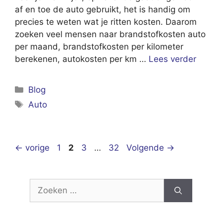
af en toe de auto gebruikt, het is handig om
precies te weten wat je ritten kosten. Daarom
zoeken veel mensen naar brandstofkosten auto
per maand, brandstofkosten per kilometer
berekenen, autokosten per km …
Lees verder
Categorieën
Blog
Tags
Auto
Pagina
Pagina
Pagina
Pagina
←
vorige
1
2
3
…
32
Volgende
→
Zoek
naar: