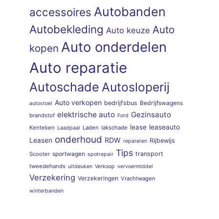
Autobanden
accessoires
Autobekleding
Auto
Auto keuze
Auto onderdelen
kopen
Auto reparatie
Autoschade
Autosloperij
Auto verkopen
bedrijfsbus
Bedrijfswagens
autostoel
elektrische auto
Gezinsauto
brandstof
Ford
lease
leaseauto
Kenteken
Laden
lakschade
Laadpaal
onderhoud
RDW
Leasen
Rijbewijs
repareren
Tips
sportwagen
transport
Scooter
spotrepair
tweedehands
uitdeuken
Verkoop
vervoermiddel
Verzekering
Verzekeringen
Vrachtwagen
winterbanden