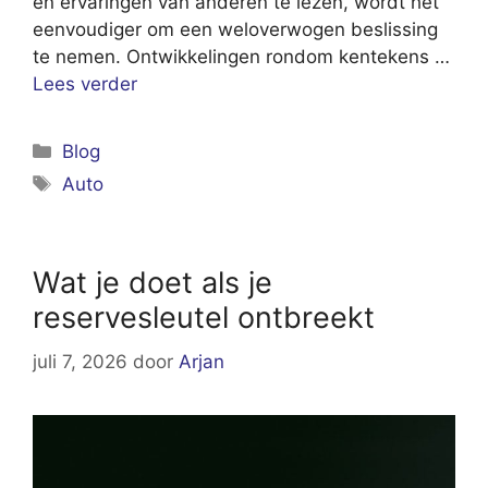
en ervaringen van anderen te lezen, wordt het
eenvoudiger om een weloverwogen beslissing
te nemen. Ontwikkelingen rondom kentekens …
Lees verder
Categorieën
Blog
Tags
Auto
Wat je doet als je
reservesleutel ontbreekt
juli 7, 2026
door
Arjan