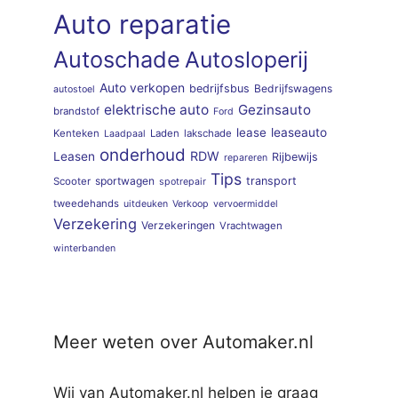
Auto reparatie
Autoschade
Autosloperij
Auto verkopen
bedrijfsbus
Bedrijfswagens
autostoel
elektrische auto
Gezinsauto
brandstof
Ford
lease
leaseauto
Kenteken
Laden
lakschade
Laadpaal
onderhoud
RDW
Leasen
Rijbewijs
repareren
Tips
sportwagen
transport
Scooter
spotrepair
tweedehands
uitdeuken
Verkoop
vervoermiddel
Verzekering
Verzekeringen
Vrachtwagen
winterbanden
Meer weten over Automaker.nl
Wij van Automaker.nl helpen je graag