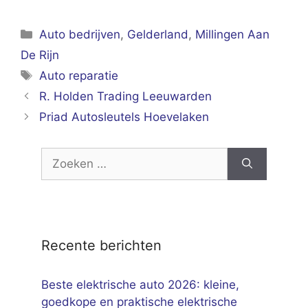
Categorieën
Auto bedrijven
,
Gelderland
,
Millingen Aan
De Rijn
Tags
Auto reparatie
R. Holden Trading Leeuwarden
Priad Autosleutels Hoevelaken
Zoek
naar:
Recente berichten
Beste elektrische auto 2026: kleine,
goedkope en praktische elektrische