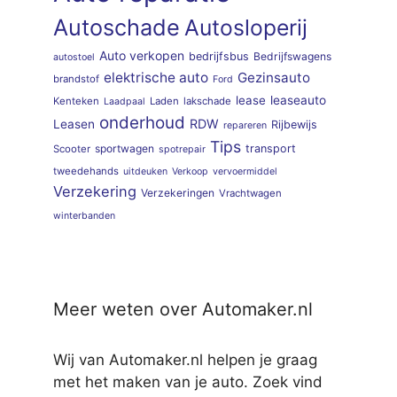
Autoschade
Autosloperij
Auto verkopen
bedrijfsbus
Bedrijfswagens
autostoel
elektrische auto
Gezinsauto
brandstof
Ford
lease
leaseauto
Kenteken
Laden
lakschade
Laadpaal
onderhoud
RDW
Leasen
Rijbewijs
repareren
Tips
sportwagen
transport
Scooter
spotrepair
tweedehands
uitdeuken
Verkoop
vervoermiddel
Verzekering
Verzekeringen
Vrachtwagen
winterbanden
Meer weten over Automaker.nl
Wij van Automaker.nl helpen je graag
met het maken van je auto. Zoek vind